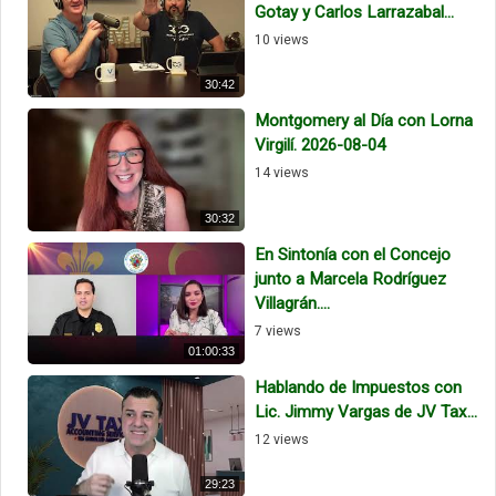
Gotay y Carlos Larrazabal...
10 views
30:42
Montgomery al Día con Lorna
Virgilí. 2026-08-04
14 views
30:32
En Sintonía con el Concejo
junto a Marcela Rodríguez
Villagrán....
7 views
01:00:33
Hablando de Impuestos con
Lic. Jimmy Vargas de JV Tax...
12 views
29:23