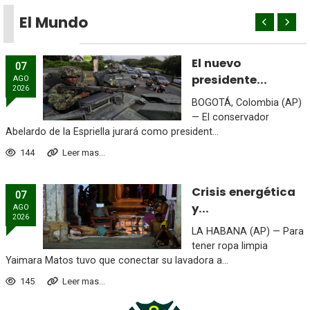
El Mundo
El nuevo
07
presidente...
AGO
2026
BOGOTÁ, Colombia (AP)
— El conservador
Abelardo de la Espriella jurará como president...
144
Leer mas...
Crisis energética
07
y...
AGO
2026
LA HABANA (AP) — Para
tener ropa limpia
Yaimara Matos tuvo que conectar su lavadora a...
145
Leer mas...