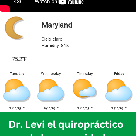
Maryland
Cielo claro
Humidity: 84%
75.2°F
Tuesday
Wednesday
Thursday
Friday
72°F/88°F
69°F/89°F
72°F/93°F
76°F/89°F