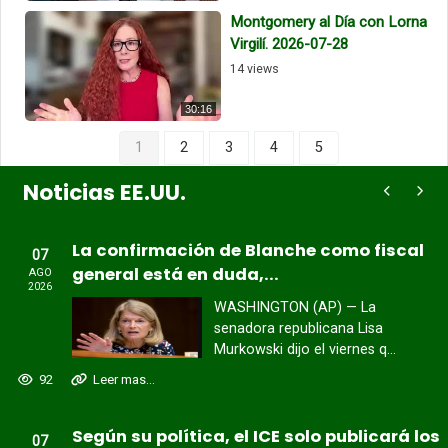
Montgomery al Día con Lorna
Virgilí. 2026-07-28
14 views
30:16
1
2
3
4
5
Noticias EE.UU.
La confirmación de Blanche como fiscal
07
general está en duda,...
AGO
2026
WASHINGTON (AP) — La
senadora republicana Lisa
Murkowski dijo el viernes q...
92
Leer mas...
Según su política, el ICE solo publicará los
07