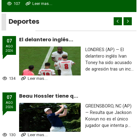
107
Leer mas....
Deportes
El delantero inglés...
07
AGO
LONDRES (AP) — El
2026
delantero inglés Ivan
Toney ha sido acusado
de agresión tras un inc...
134
Leer mas....
Beau Hossler tiene q...
07
AGO
GREENSBORO, NC (AP)
2026
— Resulta que Jackson
Koivun no es el único
jugador que intenta p...
130
Leer mas....