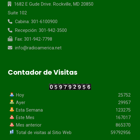
1682 E Gude Drive. Rockville, MD 20850
Suite 102
Cabina: 301-6100900
Recepción: 301-942-3500
Fax: 301-942-7798
info@radioamerica.net
Contador de Visitas
Hoy
25752
Ayer
29957
Esta Semana
123275
Este Mes
167017
Mes anterior
865370
Total de visitas al Sitio Web
59792956