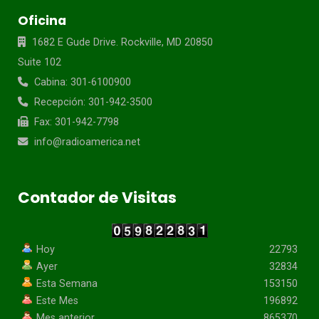
Oficina
1682 E Gude Drive. Rockville, MD 20850
Suite 102
Cabina: 301-6100900
Recepción: 301-942-3500
Fax: 301-942-7798
info@radioamerica.net
Contador de Visitas
Hoy
22793
Ayer
32834
Esta Semana
153150
Este Mes
196892
Mes anterior
865370