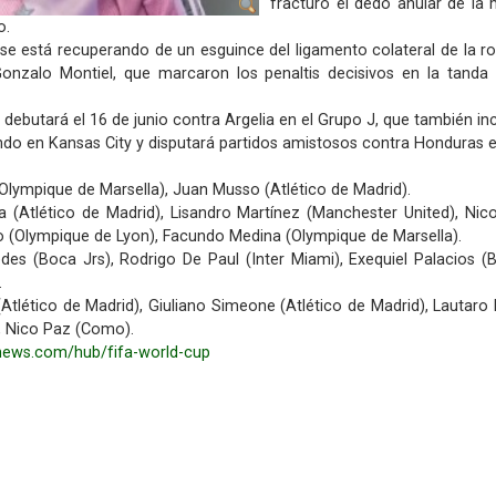
fracturó el dedo anular de la
o.
se está recuperando de un esguince del ligamento colateral de la ro
Gonzalo Montiel, que marcaron los penaltis decisivos en la tanda
butará el 16 de junio contra Argelia en el Grupo J, que también incl
ndo en Kansas City y disputará partidos amistosos contra Honduras e I
 (Olympique de Marsella), Juan Musso (Atlético de Madrid).
a (Atlético de Madrid), Lisandro Martínez (Manchester United), Ni
co (Olympique de Lyon), Facundo Medina (Olympique de Marsella).
des (Boca Jrs), Rodrigo De Paul (Inter Miami), Exequiel Palacios 
.
(Atlético de Madrid), Giuliano Simeone (Atlético de Madrid), Lautaro
), Nico Paz (Como).
pnews.com/hub/fifa-world-cup