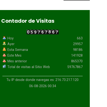
Contador de Visitas
Hoy
663
Ayer
29957
Esta Semana
98186
Este Mes
141928
Mes anterior
865370
Total de visitas al Sitio Web
59767867
Tu IP desde donde navegas es: 216.73.217.120
06-08-2026 00:34