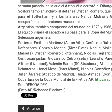
semana pasada, en la que el Aston Villa derrotó al Friburg
Scaloni también incluyó al defensa Cristian Romero, que 
para el Tottenham, y a los laterales Nahuel Molina y 
recuperándose de lesiones musculares.
Argentina, también campeona del mundo en 1978 y 1986, de
El equipo viajará el sábado a su base para la Copa del Mu
Selección argentina:
Porteros: Emiliano Martínez (Aston Villa), Gerónimo Rulli
Defensores: Gonzalo Montiel (River Plate), Nahuel Molin
Marsella), Cristian Romero (Tottenham), Nicolás Tagliafi
Centrocampistas: Giovani Lo Celso (Betis), Leandro Pare
Allister (Liverpool), Valentín Barco (RC Strasbourg Alsace)
Delanteros: Lionel Messi (Inter Miami), Nicolás González 
Julián Álvarez (Atlético de Madrid), Thiago Almada (Lyon
Cobertura de la Copa Mundial de la FIFA de AP:
https://a
Por DÉBORA REY
(Foto AP/Rebecca Blackwell)
Anterior