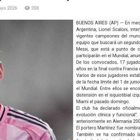
ayo 2026
358
BUENOS AIRES (AP) — En medio
Argentina, Lionel Scaloni, int
vigentes campeones del mundo,
equipo que buscará un segundo 
Messi, que está a punto de c
participarán en el Mundial, anu
De los convocados, 17 jugado
años en la final contra Francia 
Varios de esos jugadores esta
de la fecha límite del 1 de junio
el Mundial. Entre ellos se enc
distensión en el isquiotibial izq
Miami el pasado domingo.
El club ha declarado oficial
evolución clínica y funcional"
anteriormente en Alemania 2006
El portero Martínez fue nombr
También se ha confirmado la 