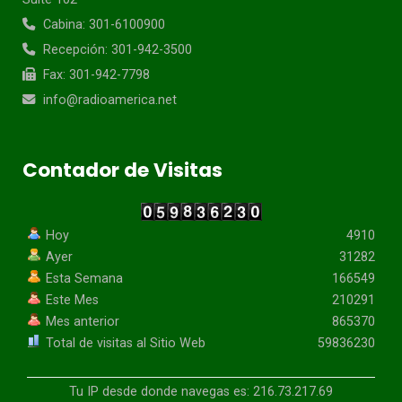
Cabina: 301-6100900
Recepción: 301-942-3500
Fax: 301-942-7798
info@radioamerica.net
Contador de Visitas
Hoy
4910
Ayer
31282
Esta Semana
166549
Este Mes
210291
Mes anterior
865370
Total de visitas al Sitio Web
59836230
Tu IP desde donde navegas es: 216.73.217.69