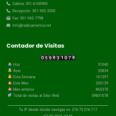
Cabina: 301-6100900
Recepción: 301-942-3500
Fax: 301-942-7798
info@radioamerica.net
Contador de Visitas
Hoy
31040
Ayer
32834
Esta Semana
161397
Este Mes
205139
Mes anterior
865370
Total de visitas al Sitio Web
59831078
Tu IP desde donde navegas es: 216.73.216.117