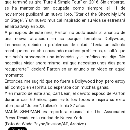
que terminó su gira "Pure & Simple Tour" en 2016. Sin embargo,
se ha mantenido tan ocupada como siempre: el 11 de
noviembre publicará un nuevo libro, "Star of the Show: My Life
on Stage". Y un nuevo musical inspirado en su vida se estrenará
en Broadway en 2026.
A principios de este mes, Parton no pudo asistir al anuncio de
una nueva atracción en su parque temático Dollywood,
Tennessee, debido a problemas de salud. "Tenía un cálculo
renal que me estaba causando muchos problemas; resultó que
me había provocado una infección, y el médico me dijo: 'No
necesitas viajar ahora mismo, así que necesitas unos días para
recuperarte'", declaró Parton en un anuncio en video en aquel
momento.
Entonces, me sugirió que no fuera a Dollywood hoy, pero estoy
allí contigo en espíritu. Lo esperaba con muchas ganas.
Y en marzo de este año, Carl Dean, el devoto esposo de Parton
durante casi 60 años, quien evitó los focos e inspiró su éxito
atemporal "Jolene", falleció. Tenía 82 años.
MARÍA SHERMAN es reportera musical de The Associated
Press. Reside en la ciudad de Nueva York.
(Foto de Wade Payne/Invision/AP, Archivo)