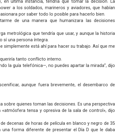
n última instancia, tendría que tomar la decisión. La
nhower a los soldados, marineros y aviadores, que habían
asionara por saber todo lo posible para hacerlo bien.
ortarme de una manera que humanizara las decisiones
rga metrológica que tendría que usar, y aunque la historia
o sí una persona íntegra.
que simplemente está ahí para hacer su trabajo. Así que me
queriría tanto conflicto interno.
o la guía telefónica—, no puedes apartar la mirada”, dijo
escenificar, aunque fuera brevemente, el desembarco de
ta sobre quienes toman las decisiones. Es una perspectiva
 «atmósfera tensa y opresiva de la sala de control», dijo
a de decenas de horas de película en blanco y negro de 35
a una forma diferente de presentar el Día D que le daba