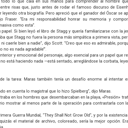
 todo lo que caía en sus manos para comprender al hombre que, e
 entre risas que, justo antes de rodar el famoso discurso de Eise
r leyendo otra biografía. Pero apreció que el ganador del Óscar se ap
ijo Fraser. “Era mi responsabilidad honrar su memoria y comp
masiva como esta”.
apel. Si bien leyó el libro de Stagg y quería familiarizarse con la je
taba que Stagg no fuera la persona más simpática a primera vista, per
ni caerle bien a nadie”, dijo Scott. “Creo que eso es admirable, por
ipo no es nada agradable’”.
interior y emocional del personaje, algo esencial para un papel que re
no está haciendo nada —está sentado, arreglándose la corbata, leyend
 de la tarea: Maras también tenía un desafío enorme al intentar 
do en cuenta lo magistral que lo hizo Spielberg”, dijo Maras.
ntraba en los hombres que desembarcaban en la playa, «Presión» tra
ario mostrar al menos parte de la operación para contrastarla con la
imera Guerra Mundial, "They Shall Not Grow Old", y por la existenci
izás el material de archivo, coloreado, sería la mejor opción. Er
ia.