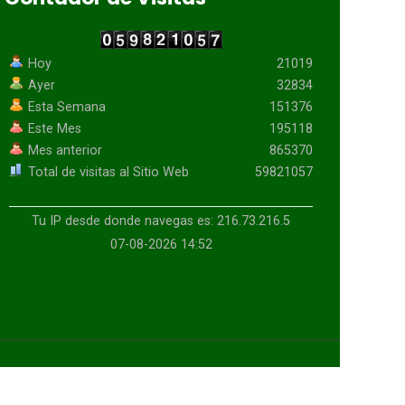
Hoy
21019
Ayer
32834
Esta Semana
151376
Este Mes
195118
Mes anterior
865370
Total de visitas al Sitio Web
59821057
Tu IP desde donde navegas es: 216.73.216.5
07-08-2026 14:52
Enhanced by
CyberGlobalNet
|V3.8