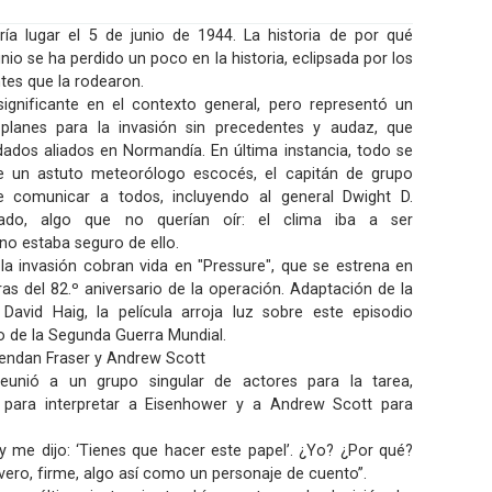
ía lugar el 5 de junio de 1944. La historia de por qué
nio se ha perdido un poco en la historia, eclipsada por los
es que la rodearon.
ignificante en el contexto general, pero representó un
 planes para la invasión sin precedentes y audaz, que
dados aliados en Normandía. En última instancia, todo se
e un astuto meteorólogo escocés, el capitán de grupo
 comunicar a todos, incluyendo al general Dwight D.
ado, algo que no querían oír: el clima iba a ser
no estaba seguro de ello.
la invasión cobran vida en "Pressure", que se estrena en
ras del 82.º aniversario de la operación. Adaptación de la
avid Haig, la película arroja luz sobre este episodio
so de la Segunda Guerra Mundial.
Brendan Fraser y Andrew Scott
eunió a un grupo singular de actores para la tarea,
 para interpretar a Eisenhower y a Andrew Scott para
 me dijo: ‘Tienes que hacer este papel’. ¿Yo? ¿Por qué?
vero, firme, algo así como un personaje de cuento”.