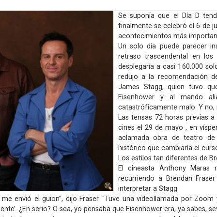
Se suponía que el Día D tendr
finalmente se celebró el 6 de ju
acontecimientos más important
Un solo día puede parecer ins
retraso trascendental en los
desplegaría a casi 160.000 sol
redujo a la recomendación d
James Stagg, quien tuvo que
Eisenhower y al mando ali
catastróficamente malo. Y no, 
Las tensas 72 horas previas a 
cines el 29 de mayo , en víspe
aclamada obra de teatro de D
histórico que cambiaría el cur
Los estilos tan diferentes de 
El cineasta Anthony Maras r
recurriendo a Brendan Fraser
interpretar a Stagg.
 envió el guion”, dijo Fraser. “Tuve una videollamada por Zoom y
ente’. ¿En serio? O sea, yo pensaba que Eisenhower era, ya sabes, se