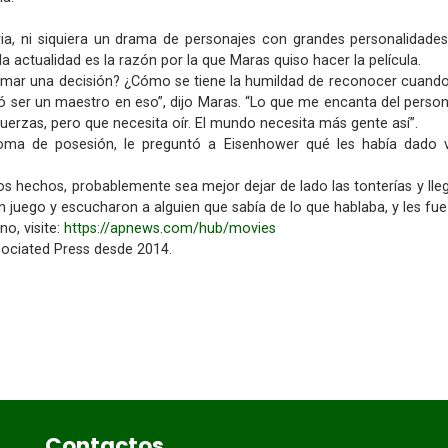
oria, ni siquiera un drama de personajes con grandes personalidade
a actualidad es la razón por la que Maras quiso hacer la película.
mar una decisión? ¿Cómo se tiene la humildad de reconocer cuando
ró ser un maestro en eso”, dijo Maras. “Lo que me encanta del person
fuerzas, pero que necesita oír. El mundo necesita más gente así”.
oma de posesión, le preguntó a Eisenhower qué les había dado v
s hechos, probablemente sea mejor dejar de lado las tonterías y lleg
 juego y escucharon a alguien que sabía de lo que hablaba, y les fue
o, visite:
https://apnews.com/hub/movies
sociated Press desde 2014.
Contactos