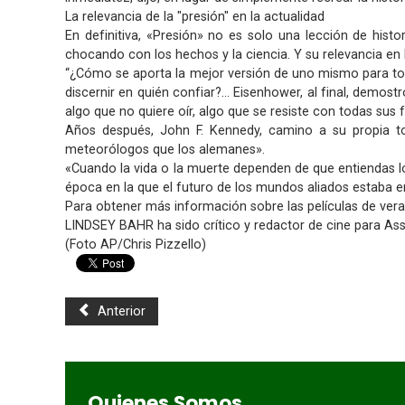
La relevancia de la "presión" en la actualidad
En definitiva, «Presión» no es solo una lección de hist
chocando con los hechos y la ciencia. Y su relevancia en l
“¿Cómo se aporta la mejor versión de uno mismo para to
discernir en quién confiar?… Eisenhower, al final, demost
algo que no quiere oír, algo que se resiste con todas sus 
Años después, John F. Kennedy, camino a su propia t
meteorólogos que los alemanes».
«Cuando la vida o la muerte dependen de que entiendas lo
época en la que el futuro de los mundos aliados estaba en
Para obtener más información sobre las películas de veran
LINDSEY BAHR ha sido crítico y redactor de cine para As
(Foto AP/Chris Pizzello)
Anterior
Quienes Somos