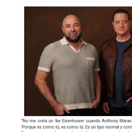
“No me creía un Ike Eisenhower cuando Anthony Maras me
‘Porque es como tú, es como tú. Es un tipo normal y corri