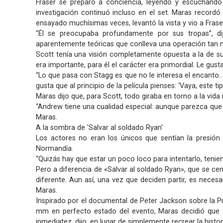
Fraser se preparó a conciencia, leyendo y escuchando
investigación continuó incluso en el set. Maras recordó
ensayado muchísimas veces, levantó la vista y vio a Frase
“Él se preocupaba profundamente por sus tropas”, d
aparentemente teóricas que conlleva una operación tan 
Scott tenía una visión completamente opuesta a la de su p
era importante, para él el carácter era primordial. Le gus
“Lo que pasa con Stagg es que no le interesa el encanto… 
gusta que al principio de la película pienses: ‘Vaya, este t
Maras dijo que, para Scott, todo giraba en torno a la vida 
“Andrew tiene una cualidad especial: aunque parezca que 
Maras.
A la sombra de 'Salvar al soldado Ryan'
Los actores no eran los únicos que sentían la presión
Normandía.
“Quizás hay que estar un poco loco para intentarlo, tenien
Pero a diferencia de «Salvar al soldado Ryan», que se ce
diferente. Aun así, una vez que deciden partir, es neces
Maras.
Inspirado por el documental de Peter Jackson sobre la Pr
mm en perfecto estado del evento, Maras decidió que qu
inmediatez, dijo, en lugar de simplemente recrear la histor