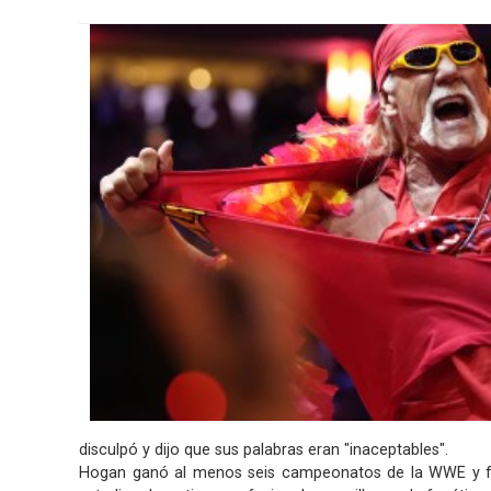
disculpó y dijo que sus palabras eran "inaceptables".
Hogan ganó al menos seis campeonatos de la WWE y fue