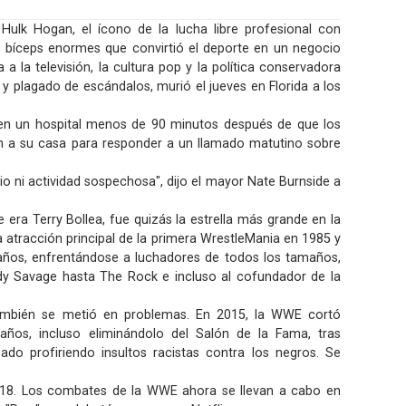
ulk Hogan, el ícono de la lucha libre profesional con
y bíceps enormes que convirtió el deporte en un negocio
 a la televisión, la cultura pop y la política conservadora
y plagado de escándalos, murió el jueves en Florida a los
n un hospital menos de 90 minutos después de que los
n a su casa para responder a un llamado matutino sobre
.
io ni actividad sospechosa", dijo el mayor Nate Burnside a
ra Terry Bollea, fue quizás la estrella más grande en la
la atracción principal de la primera WrestleMania en 1985 y
 años, enfrentándose a luchadores de todos los tamaños,
dy Savage hasta The Rock e incluso al cofundador de la
también se metió en problemas. En 2015, la WWE cortó
 años, incluso eliminándolo del Salón de la Fama, tras
ado profiriendo insultos racistas contra los negros. Se
018. Los combates de la WWE ahora se llevan a cabo en