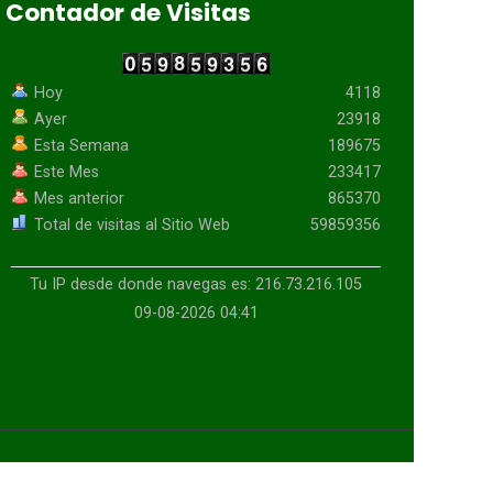
Contador de Visitas
Hoy
4118
Ayer
23918
Esta Semana
189675
Este Mes
233417
Mes anterior
865370
Total de visitas al Sitio Web
59859356
Tu IP desde donde navegas es: 216.73.216.105
09-08-2026 04:41
Enhanced by
CyberGlobalNet
|V3.8