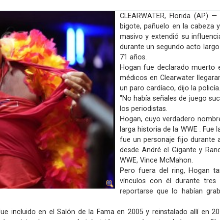
CLEARWATER, Florida (AP) — H
bigote, pañuelo en la cabeza 
masivo y extendió su influencia
durante un segundo acto largo 
71 años.
Hogan fue declarado muerto e
médicos en Clearwater llegara
un paro cardíaco, dijo la policía
"No había señales de juego suc
los periodistas.
Hogan, cuyo verdadero nombre e
larga historia de la WWE . Fue 
fue un personaje fijo durante
desde André el Gigante y Ran
WWE, Vince McMahon.
Pero fuera del ring, Hogan 
vínculos con él durante tres
reportarse que lo habían grab
 incluido en el Salón de la Fama en 2005 y reinstalado allí en 2