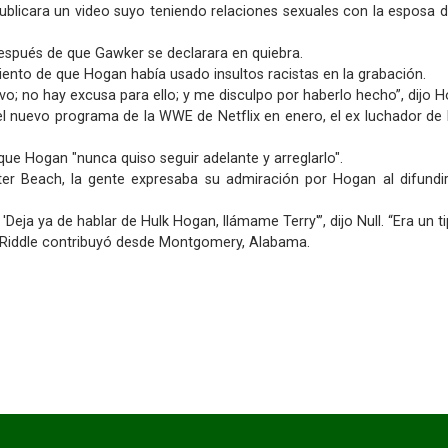
licara un video suyo teniendo relaciones sexuales con la esposa d
espués de que Gawker se declarara en quiebra.
iento de que Hogan había usado insultos racistas en la grabación.
o; no hay excusa para ello; y me disculpo por haberlo hecho”, dijo 
 nuevo programa de la WWE de Netflix en enero, el ex luchador de l
ue Hogan "nunca quiso seguir adelante y arreglarlo".
r Beach, la gente expresaba su admiración por Hogan al difundirse 
 'Deja ya de hablar de Hulk Hogan, llámame Terry'”, dijo Null. “Era un 
h Riddle contribuyó desde Montgomery, Alabama.