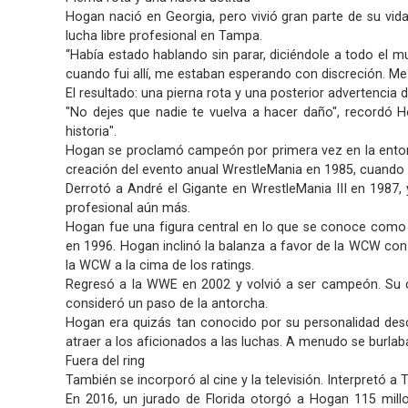
Hogan nació en Georgia, pero vivió gran parte de su vida
lucha libre profesional en Tampa.
“Había estado hablando sin parar, diciéndole a todo el m
cuando fui allí, me estaban esperando con discreción. M
El resultado: una pierna rota y una posterior advertencia 
"No dejes que nadie te vuelva a hacer daño", recordó H
historia".
Hogan se proclamó campeón por primera vez en la entonces
creación del evento anual WrestleMania en 1985, cuando f
Derrotó a André el Gigante en WrestleMania III en 1987, 
profesional aún más.
Hogan fue una figura central en lo que se conoce como 
en 1996. Hogan inclinó la balanza a favor de la WCW con
la WCW a la cima de los ratings.
Regresó a la WWE en 2002 y volvió a ser campeón. Su c
consideró un paso de la antorcha.
Hogan era quizás tan conocido por su personalidad de
atraer a los aficionados a las luchas. A menudo se burla
Fuera del ring
También se incorporó al cine y la televisión. Interpretó a T
En 2016, un jurado de Florida otorgó a Hogan 115 mil