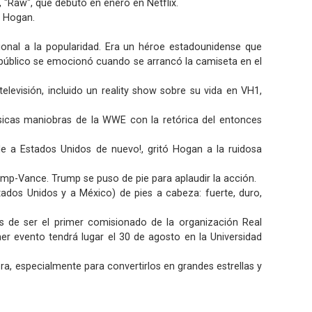
, "Raw", que debutó en enero en Netflix.
e Hogan.
ional a la popularidad. Era un héroe estadounidense que
l público se emocionó cuando se arrancó la camiseta en el
levisión, incluido un reality show sobre su vida en VH1,
sicas maniobras de la WWE con la retórica del entonces
 a Estados Unidos de nuevo!, gritó Hogan a la ruidosa
mp-Vance. Trump se puso de pie para aplaudir la acción.
tados Unidos y a México) de pies a cabeza: fuerte, duro,
nes de ser el primer comisionado de la organización Real
mer evento tendrá lugar el 30 de agosto en la Universidad
a, especialmente para convertirlos en grandes estrellas y