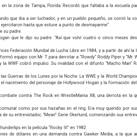
 en la zona de Tampa, Florida. Recordó que faltaba a la escuela pa
undo que iba a ser luchador, y en un pueblo pequeño, se corrió la 
e ejercitaron hasta que estuve a punto de desmayarme”.
de su padre.
ogan que le dijo su padre. "Así que volví cuatro o cinco meses d
 Federación Mundial de Lucha Libre en 1984, y a partir de ahí la l
ormó equipo con Mr. T para derrotar a "Rowdy" Roddy Piper y "Mr. Wo
y la WWF cobró impulso. Su rivalidad con el difunto "Macho Man" Ra
las Guerras de los Lunes por la Noche. La WWE y la World Champions
 el nacimiento del personaje de Hollywood Hogan y la formación del
ombate contra The Rock en WrestleMania X8, una derrota en la que
scomunal como por sus hazañas en el ring. Era muy querido por su
ba de su entrevistador, "Mean" Gene Okerlund, comenzando sus entrevi
hunderlips en la película "Rocky III" en 1982.
lones de dólares en una demanda contra Gawker Media, a la que añ