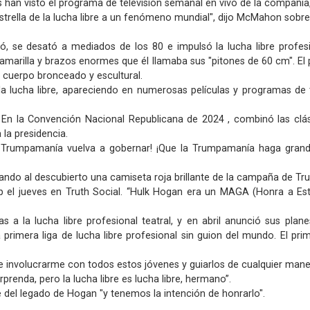
s han visto el programa de televisión semanal en vivo de la compañía
estrella de la lucha libre a un fenómeno mundial", dijo McMahon sobr
ó, se desató a mediados de los 80 e impulsó la lucha libre profes
 amarilla y brazos enormes que él llamaba sus "pitones de 60 cm". E
n cuerpo bronceado y escultural.
lucha libre, apareciendo en numerosas películas y programas de te
. En la Convención Nacional Republicana de 2024 , combinó las clá
la presidencia.
 Trumpamanía vuelva a gobernar! ¡Que la Trumpamanía haga grande
ndo al descubierto una camiseta roja brillante de la campaña de Tru
mp el jueves en Truth Social. “Hulk Hogan era un MAGA (Honra a Es
 a la lucha libre profesional teatral, y en abril anunció sus pla
rimera liga de lucha libre profesional sin guion del mundo. El pri
 involucrarme con todos estos jóvenes y guiarlos de cualquier maner
rprenda, pero la lucha libre es lucha libre, hermano”.
 del legado de Hogan "y tenemos la intención de honrarlo".