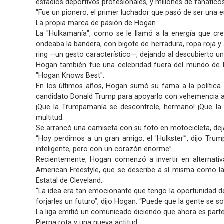
estadios deportivos profesionales, y millones de fanático
"Fue un pionero, el primer luchador que pasó de ser una 
La propia marca de pasión de Hogan
La "Hulkamanía", como se le llamó a la energía que cre
ondeaba la bandera, con bigote de herradura, ropa roja y
ring —un gesto característico—, dejando al descubierto u
Hogan también fue una celebridad fuera del mundo de la 
"Hogan Knows Best".
En los últimos años, Hogan sumó su fama a la política
candidato Donald Trump para apoyarlo con vehemencia a 
¡Que la Trumpamanía se descontrole, hermano! ¡Que la
multitud.
Se arrancó una camiseta con su foto en motocicleta, deja
“Hoy perdimos a un gran amigo, el 'Hulkster'”, dijo Tru
inteligente, pero con un corazón enorme”.
Recientemente, Hogan comenzó a invertir en alternativas
American Freestyle, que se describe a sí misma como la p
Estatal de Cleveland.
“La idea era tan emocionante que tengo la oportunidad de
forjarles un futuro”, dijo Hogan. “Puede que la gente se so
La liga emitió un comunicado diciendo que ahora es parte
Pierna rota y una nueva actitud