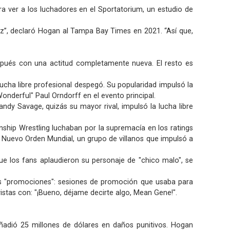
ra ver a los luchadores en el Sportatorium, un estudio de
voz”, declaró Hogan al Tampa Bay Times en 2021. “Así que,
espués con una actitud completamente nueva. El resto es
ucha libre profesional despegó. Su popularidad impulsó la
nderful" Paul Orndorff en el evento principal.
ndy Savage, quizás su mayor rival, impulsó la lucha libre
hip Wrestling luchaban por la supremacía en los ratings
 Nuevo Orden Mundial, un grupo de villanos que impulsó a
 los fans aplaudieron su personaje de "chico malo", se
s "promociones": sesiones de promoción que usaba para
stas con: "¡Bueno, déjame decirte algo, Mean Gene!".
adió 25 millones de dólares en daños punitivos. Hogan