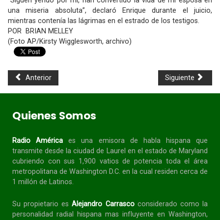
“Siguen yendo por mí, han convertido la vida de mi esposa en
una miseria absoluta”, declaró Enrique durante el juicio,
mientras contenía las lágrimas en el estrado de los testigos.
POR BRIAN MELLEY
(Foto AP/Kirsty Wigglesworth, archivo)
Anterior
Siguiente
Quienes Somos
Radio América
es una emisora de habla
hispana
que
transmite desde la ciudad de Laurel en el estado de Maryland
cubriendo con sus 1,900 vatios de potencia toda el área
metropolitana de Washington D.C. en la cual residen cerca de
1 millón de Latinos.
Su propietario es
Alejandro Carrasco
considerado como la
personalidad radial
hispana
mas influyente en Washington,