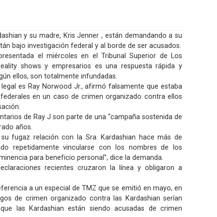
shian y su madre, Kris Jenner , están demandando a su
tán bajo investigación federal y al borde de ser acusados.
esentada el miércoles en el Tribunal Superior de Los
 reality shows y empresarios es una respuesta rápida y
gún ellos, son totalmente infundadas.
legal es Ray Norwood Jr., afirmó falsamente que estaba
 federales en un caso de crimen organizado contra ellos
sación.
tarios de Ray J son parte de una “campaña sostenida de
rado años.
e su fugaz relación con la Sra. Kardashian hace más de
do repetidamente vincularse con los nombres de los
inencia para beneficio personal”, dice la demanda.
claraciones recientes cruzaron la línea y obligaron a
referencia a un especial de TMZ que se emitió en mayo, en
rgos de crimen organizado contra las Kardashian serían
n que las Kardashian están siendo acusadas de crimen