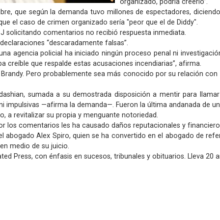
organizado, podría creerlo”.
mbre, que según la demanda tuvo millones de espectadores, diciendo:
 que el caso de crimen organizado sería "peor que el de Diddy".
J solicitando comentarios no recibió respuesta inmediata.
declaraciones “descaradamente falsas”.
guna agencia policial ha iniciado ningún proceso penal ni investiga
ba creíble que respalde estas acusaciones incendiarias”, afirma.
p Brandy. Pero probablemente sea más conocido por su relación con Ka
dashian, sumada a su demostrada disposición a mentir para llamar 
 ni impulsivas —afirma la demanda—. Fueron la última andanada de 
, a revitalizar su propia y menguante notoriedad.
 los comentarios les ha causado daños reputacionales y financieros 
l abogado Alex Spiro, quien se ha convertido en el abogado de refer
n medio de su juicio.
 Press, con énfasis en sucesos, tribunales y obituarios. Lleva 20 a