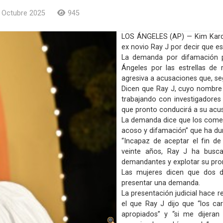
 Octubre 2025
945
LOS ÁNGELES (AP) — Kim Karda
ex novio Ray J por decir que es
La demanda por difamación pr
Ángeles por las estrellas de
agresiva a acusaciones que, se
Dicen que Ray J, cuyo nombre 
trabajando con investigadores
que pronto conducirá a su acu
La demanda dice que los comen
acoso y difamación” que ha du
“Incapaz de aceptar el fin d
veinte años, Ray J ha busca
demandantes y explotar su prom
Las mujeres dicen que dos de
presentar una demanda.
La presentación judicial hace 
el que Ray J dijo que “los ca
apropiados” y “si me dijera