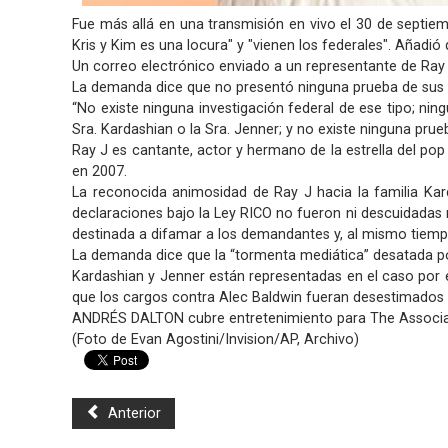
Fue más allá en una transmisión en vivo el 30 de septie
Kris y Kim es una locura" y "vienen los federales". Añadió
Un correo electrónico enviado a un representante de Ray 
La demanda dice que no presentó ninguna prueba de sus 
“No existe ninguna investigación federal de ese tipo; nin
Sra. Kardashian o la Sra. Jenner; y no existe ninguna prue
Ray J es cantante, actor y hermano de la estrella del po
en 2007.
La reconocida animosidad de Ray J hacia la familia Kar
declaraciones bajo la Ley RICO no fueron ni descuidadas
destinada a difamar a los demandantes y, al mismo tiempo
La demanda dice que la “tormenta mediática” desatada por
Kardashian y Jenner están representadas en el caso por e
que los cargos contra Alec Baldwin fueran desestimados e
ANDRÉS DALTON cubre entretenimiento para The Associated
(Foto de Evan Agostini/Invision/AP, Archivo)
Anterior