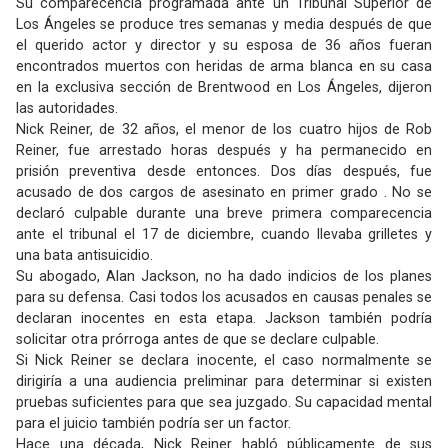
Su comparecencia programada ante un Tribunal Superior de
Los Ángeles se produce tres semanas y media después de que
el querido actor y director y su esposa de 36 años fueran
encontrados muertos con heridas de arma blanca en su casa
en la exclusiva sección de Brentwood en Los Ángeles, dijeron
las autoridades.
Nick Reiner, de 32 años, el menor de los cuatro hijos de Rob
Reiner, fue arrestado horas después y ha permanecido en
prisión preventiva desde entonces. Dos días después, fue
acusado de dos cargos de asesinato en primer grado . No se
declaró culpable durante una breve primera comparecencia
ante el tribunal el 17 de diciembre, cuando llevaba grilletes y
una bata antisuicidio.
Su abogado, Alan Jackson, no ha dado indicios de los planes
para su defensa. Casi todos los acusados ​​en causas penales se
declaran inocentes en esta etapa. Jackson también podría
solicitar otra prórroga antes de que se declare culpable.
Si Nick Reiner se declara inocente, el caso normalmente se
dirigiría a una audiencia preliminar para determinar si existen
pruebas suficientes para que sea juzgado. Su capacidad mental
para el juicio también podría ser un factor.
Hace una década, Nick Reiner habló públicamente de sus