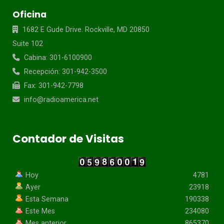
Oficina
1682 E Gude Drive. Rockville, MD 20850
Suite 102
Cabina: 301-6100900
Recepción: 301-942-3500
Fax: 301-942-7798
info@radioamerica.net
Contador de Visitas
Hoy
4781
Ayer
23918
Esta Semana
190338
Este Mes
234080
Mes anterior
865370