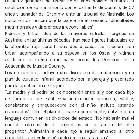
La actriz ganadora del Óscar, de 58 años, solicitó el martes la
disolución de su matrimonio con el cantante de country, de 57
años y ganador del Grammy, ante un tribunal de Nashville. Los
documentos indican que la pareja ha atravesado "dificultades
matrimoniales y diferencias irreconciliables".
Kidman y Urban, dos de las mayores estrellas surgidas de
Australia en las últimas décadas, han sido figuras habituales de
la alfombra roja durante sus dos décadas de relación, con
Urban acompañando a su esposa en los Oscar y Kidman
asistiendo a eventos musicales como los Premios de la
Academia de Música Country.
Los documentos incluyen una disolución del matrimonio y un
plan de cuidado infantil acordado por la pareja y presentado
para la aprobación de un juez.
“La madre y el padre se comportarán entre sí y con cada hijo
de forma que se establezca una relación amorosa, estable,
consistente y enriquecedora con el niño, incluso estando
divorciados”, dice el plan de crianza permanente, utilizando un
lenguaje común en los divorcios del estado. “No hablarán mal el
uno del otro ni de los miembros de la familia del otro
progenitor. Animarán a cada hijo a seguir amando al otro
progenitor y a sentirse cómodo en ambas familias”.