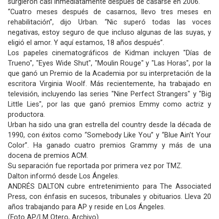
surgieron casi inmediatamente después de casarse en 2006.
“Cuatro meses después de casarnos, llevo tres meses en
rehabilitación”, dijo Urban. “Nic superó todas las voces
negativas, estoy seguro de que incluso algunas de las suyas, y
eligió el amor. Y aquí estamos, 18 años después”.
Los papeles cinematográficos de Kidman incluyen "Días de
Trueno", "Eyes Wide Shut", "Moulin Rouge" y "Las Horas", por la
que ganó un Premio de la Academia por su interpretación de la
escritora Virginia Woolf. Más recientemente, ha trabajado en
televisión, incluyendo las series "Nine Perfect Strangers" y "Big
Little Lies", por las que ganó premios Emmy como actriz y
productora.
Urban ha sido una gran estrella del country desde la década de
1990, con éxitos como “Somebody Like You” y “Blue Ain't Your
Color”. Ha ganado cuatro premios Grammy y más de una
docena de premios ACM.
Su separación fue reportada por primera vez por TMZ.
Dalton informó desde Los Ángeles.
ANDRÉS DALTON cubre entretenimiento para The Associated
Press, con énfasis en sucesos, tribunales y obituarios. Lleva 20
años trabajando para AP y reside en Los Ángeles.
(Foto AP/LM Otero, Archivo)