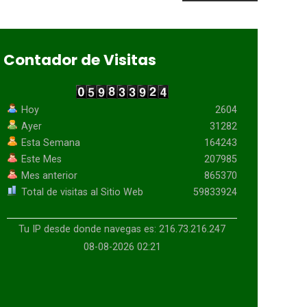
Contador de Visitas
Hoy
2604
Ayer
31282
Esta Semana
164243
Este Mes
207985
Mes anterior
865370
Total de visitas al Sitio Web
59833924
Tu IP desde donde navegas es: 216.73.216.247
08-08-2026 02:21