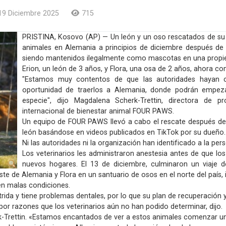
19 Diciembre 2025
715
PRISTINA, Kosovo (AP) — Un león y un oso rescatados de su ca
animales en Alemania a principios de diciembre después de 
siendo mantenidos ilegalmente como mascotas en una propie
Erion, un león de 3 años, y Flora, una osa de 2 años, ahora c
"Estamos muy contentos de que las autoridades hayan 
oportunidad de traerlos a Alemania, donde podrán empeza
especie", dijo Magdalena Scherk-Trettin, directora de 
internacional de bienestar animal FOUR PAWS.
Un equipo de FOUR PAWS llevó a cabo el rescate después de q
león basándose en videos publicados en TikTok por su dueño.
Ni las autoridades ni la organización han identificado a la p
Los veterinarios les administraron anestesia antes de que los
nuevos hogares. El 13 de diciembre, culminaron un viaje 
este de Alemania y Flora en un santuario de osos en el norte del paí
en malas condiciones.
utrida y tiene problemas dentales, por lo que su plan de recuperación 
or razones que los veterinarios aún no han podido determinar, dijo.
Scherk-Trettin. «Estamos encantados de ver a estos animales comenzar u