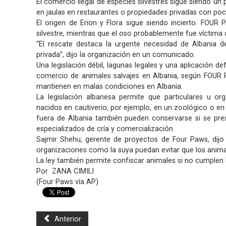
El comercio ilegal de especies silvestres sigue siendo un
en jaulas en restaurantes o propiedades privadas con poc
El origen de Erion y Flora sigue siendo incierto. FOUR 
silvestre, mientras que el oso probablemente fue víctima d
“El rescate destaca la urgente necesidad de Albania de
privada”, dijo la organización en un comunicado.
Una legislación débil, lagunas legales y una aplicación de
comercio de animales salvajes en Albania, según FOUR 
mantienen en malas condiciones en Albania.
La legislación albanesa permite que particulares u or
nacidos en cautiverio, por ejemplo, en un zoológico o e
fuera de Albania también pueden conservarse si se pre
especializados de cría y comercialización.
Sajmir Shehu, gerente de proyectos de Four Paws, dijo
organizaciones como la suya puedan evitar que los anima
La ley también permite confiscar animales si no cumplen 
Por ZANA CIMILI
(Four Paws vía AP)
Anterior