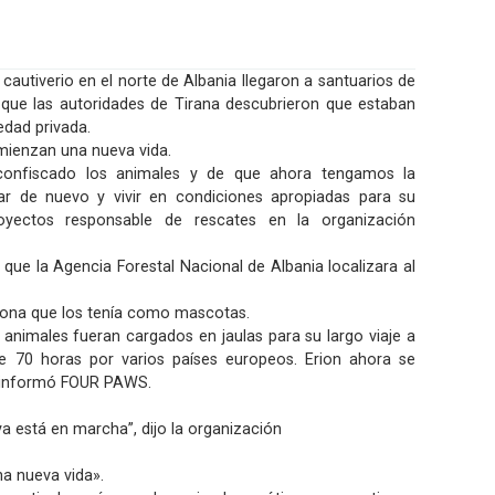
utiverio en el norte de Albania llegaron a santuarios de
que las autoridades de Tirana descubrieron que estaban
dad privada.
omienzan una nueva vida.
confiscado los animales y de que ahora tengamos la
r de nuevo y vivir en condiciones apropiadas para su
proyectos responsable de rescates en la organización
ue la Agencia Forestal Nacional de Albania localizara al
ersona que los tenía como mascotas.
 animales fueran cargados en jaulas para su largo viaje a
de 70 horas por varios países europeos. Erion ahora se
s, informó FOUR PAWS.
ya está en marcha”, dijo la organización
na nueva vida».