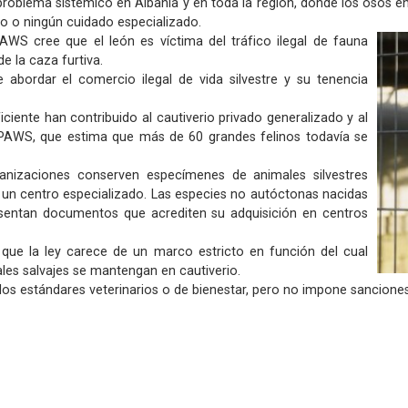
 problema sistémico en Albania y en toda la región, donde los osos e
o o ningún cuidado especializado.
PAWS cree que el león es víctima del tráfico ilegal de fauna
e la caza furtiva.
 abordar el comercio ilegal de vida silvestre y su tenencia
ficiente han contribuido al cautiverio privado generalizado y al
PAWS, que estima que más de 60 grandes felinos todavía se
ganizaciones conserven especímenes de animales silvestres
n un centro especializado. Las especies no autóctonas nacidas
sentan documentos que acrediten su adquisición en centros
 que la ley carece de un marco estricto en función del cual
les salvajes se mantengan en cautiverio.
los estándares veterinarios o de bienestar, pero no impone sancione