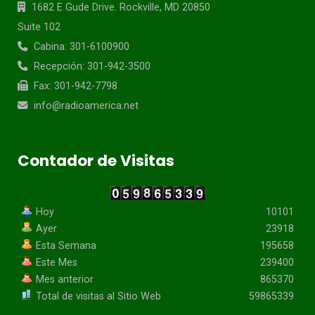
1682 E Gude Drive. Rockville, MD 20850
Suite 102
Cabina: 301-6100900
Recepción: 301-942-3500
Fax: 301-942-7798
info@radioamerica.net
Contador de Visitas
Hoy
10101
Ayer
23918
Esta Semana
195658
Este Mes
239400
Mes anterior
865370
Total de visitas al Sitio Web
59865339