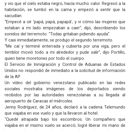
y vio que el cielo estaba negro; hacía mucho calor. Regresó a la
habitación, se tumbó en la cama y empezó a sentir que la
sacudían.
“Empecé a oír ‘papá, papá, papapá’, y vi cómo las mujeres que
estaban a mi lado empezaban a caer”, dijo, describiendo los
sonidos del terremoto. “Todas gritaban pidiendo ayuda”.
Y casi inmediatamente, se produjo el segundo terremoto.
“Me caí y terminé enterrada y cubierta por una viga, pero el
temblor movió todo a mi alrededor y pude salir”, dijo Portillo,
quien tiene moretones por todo el cuerpo.
El Servicio de Inmigración y Control de Aduanas de Estados
Unidos no respondió de inmediato a la solicitud de información
de la AP.
Un vídeo del gobierno venezolano publicado en las redes
sociales mostraba imágenes de los deportados siendo
recibidos por las autoridades venezolanas a su llegada al
aeropuerto de Caracas el miércoles.
Jenny Rodríguez, de 24 años, declaró a la cadena Telemundo
que viajaba en ese vuelo y que la llevaron al hotel.
“Quedé atrapada bajo los escombros. Un compañero que
viajaba en el mismo vuelo se acercó; logré liberar mi mano de