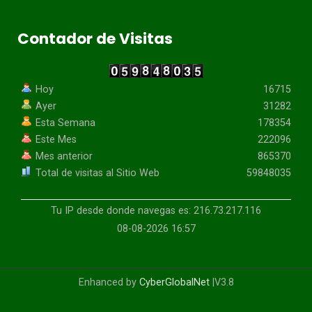
Contador de Visitas
Hoy
16715
Ayer
31282
Esta Semana
178354
Este Mes
222096
Mes anterior
865370
Total de visitas al Sitio Web
59848035
Tu IP desde donde navegas es: 216.73.217.116
08-08-2026 16:57
Enhanced by
CyberGlobalNet
|V3.8