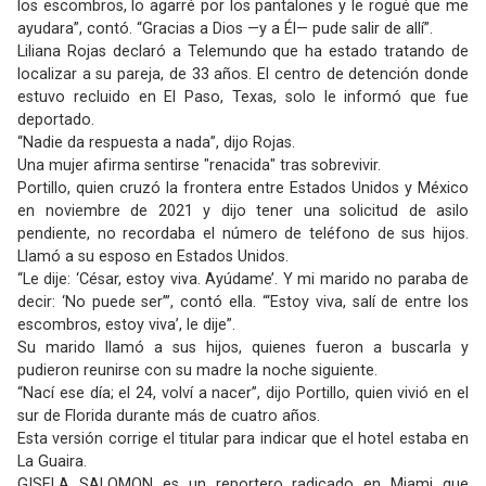
los escombros, lo agarré por los pantalones y le rogué que me
ayudara”, contó. “Gracias a Dios —y a Él— pude salir de allí”.
Liliana Rojas declaró a Telemundo que ha estado tratando de
localizar a su pareja, de 33 años. El centro de detención donde
estuvo recluido en El Paso, Texas, solo le informó que fue
deportado.
“Nadie da respuesta a nada”, dijo Rojas.
Una mujer afirma sentirse "renacida" tras sobrevivir.
Portillo, quien cruzó la frontera entre Estados Unidos y México
en noviembre de 2021 y dijo tener una solicitud de asilo
pendiente, no recordaba el número de teléfono de sus hijos.
Llamó a su esposo en Estados Unidos.
“Le dije: ‘César, estoy viva. Ayúdame’. Y mi marido no paraba de
decir: ‘No puede ser’”, contó ella. “‘Estoy viva, salí de entre los
escombros, estoy viva’, le dije”.
Su marido llamó a sus hijos, quienes fueron a buscarla y
pudieron reunirse con su madre la noche siguiente.
“Nací ese día; el 24, volví a nacer”, dijo Portillo, quien vivió en el
sur de Florida durante más de cuatro años.
Esta versión corrige el titular para indicar que el hotel estaba en
La Guaira.
GISELA SALOMON es un reportero radicado en Miami que