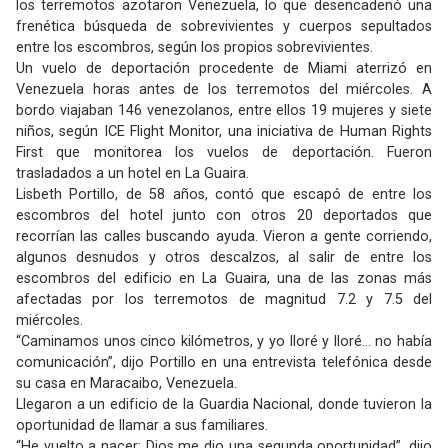
los terremotos azotaron Venezuela, lo que desencadenó una
frenética búsqueda de sobrevivientes y cuerpos sepultados
entre los escombros, según los propios sobrevivientes.
Un vuelo de deportación procedente de Miami aterrizó en
Venezuela horas antes de los terremotos del miércoles. A
bordo viajaban 146 venezolanos, entre ellos 19 mujeres y siete
niños, según ICE Flight Monitor, una iniciativa de Human Rights
First que monitorea los vuelos de deportación. Fueron
trasladados a un hotel en La Guaira.
Lisbeth Portillo, de 58 años, contó que escapó de entre los
escombros del hotel junto con otros 20 deportados que
recorrían las calles buscando ayuda. Vieron a gente corriendo,
algunos desnudos y otros descalzos, al salir de entre los
escombros del edificio en La Guaira, una de las zonas más
afectadas por los terremotos de magnitud 7.2 y 7.5 del
miércoles.
“Caminamos unos cinco kilómetros, y yo lloré y lloré… no había
comunicación”, dijo Portillo en una entrevista telefónica desde
su casa en Maracaibo, Venezuela.
Llegaron a un edificio de la Guardia Nacional, donde tuvieron la
oportunidad de llamar a sus familiares.
“He vuelto a nacer; Dios me dio una segunda oportunidad”, dijo