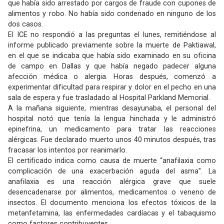
que había sido arrestado por cargos de fraude con cupones de
alimentos y robo. No había sido condenado en ninguno de los
dos casos.
El ICE no respondió a las preguntas el lunes, remitiéndose al
informe publicado previamente sobre la muerte de Paktiawal,
en el que se indicaba que había sido examinado en su oficina
de campo en Dallas y que había negado padecer alguna
afección médica o alergia. Horas después, comenzó a
experimentar dificultad para respirar y dolor en el pecho en una
sala de espera y fue trasladado al Hospital Parkland Memorial.
A la mañana siguiente, mientras desayunaba, el personal del
hospital notó que tenía la lengua hinchada y le administró
epinefrina, un medicamento para tratar las reacciones
alérgicas. Fue declarado muerto unos 40 minutos después, tras
fracasar los intentos por reanimarlo.
El certificado indica como causa de muerte “anafilaxia como
complicación de una exacerbación aguda del asma”. La
anafilaxia es una reacción alérgica grave que suele
desencadenarse por alimentos, medicamentos o veneno de
insectos. El documento menciona los efectos tóxicos de la
metanfetamina, las enfermedades cardíacas y el tabaquismo
como factores contribuyentes.