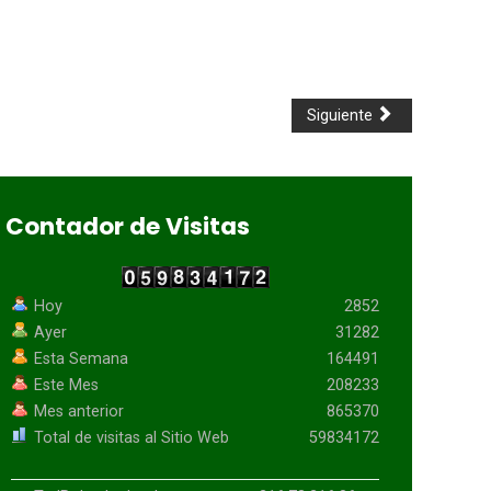
Siguiente
Contador de Visitas
Hoy
2852
Ayer
31282
Esta Semana
164491
Este Mes
208233
Mes anterior
865370
Total de visitas al Sitio Web
59834172