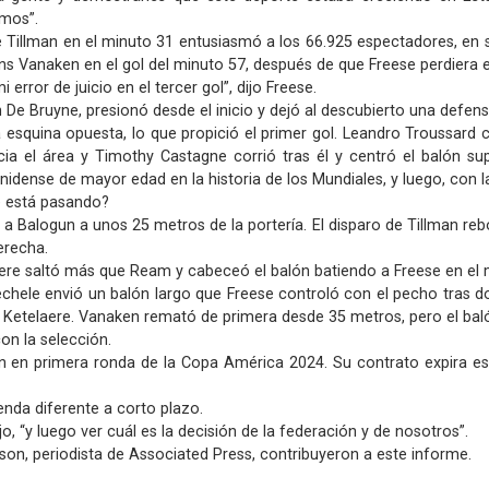
amos”.
e Tillman en el minuto 31 entusiasmó a los 66.925 espectadores, en s
ns Vanaken en el gol del minuto 57, después de que Freese perdiera el
rror de juicio en el tercer gol”, dijo Freese.
n De Bruyne, presionó desde el inicio y dejó al descubierto una defen
a esquina opuesta, lo que propició el primer gol. Leandro Troussard
ia el área y Timothy Castagne corrió tras él y centró el balón s
dense de mayor edad en la historia de los Mundiales, y luego, con la 
é está pasando?
 Balogun a unos 25 metros de la portería. El disparo de Tillman rebo
erecha.
ere saltó más que Ream y cabeceó el balón batiendo a Freese en el m
hele envió un balón largo que Freese controló con el pecho tras dos
e Ketelaere. Vanaken remató de primera desde 35 metros, pero el baló
on la selección.
ión en primera ronda de la Copa América 2024. Su contrato expira es
enda diferente a corto plazo.
o, “y luego ver cuál es la decisión de la federación y de nosotros”.
son, periodista de Associated Press, contribuyeron a este informe.