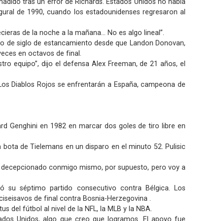
ñadido tras un error de Richards. Estados Unidos no había
gural de 1990, cuando los estadounidenses regresaron al
ieras de la noche a la mañana... No es algo lineal”.
rto de siglo de estancamiento desde que Landon Donovan,
veces en octavos de final.
ro equipo”, dijo el defensa Alex Freeman, de 21 años, el
. Los Diablos Rojos se enfrentarán a España, campeona de
rd Genghini en 1982 en marcar dos goles de tiro libre en
 la bota de Tielemans en un disparo en el minuto 52. Pulisic
oy decepcionado conmigo mismo, por supuesto, pero voy a
ó su séptimo partido consecutivo contra Bélgica. Los
iseisavos de final contra Bosnia-Herzegovina .
 del fútbol al nivel de la NFL, la MLB y la NBA.
tados Unidos, algo que creo que logramos. El apoyo fue