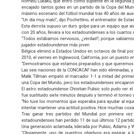
Romelu Lukaku, que entró como suplente en la segunda par
encajado tantos goles en un partido de la Copa del Mun
máximo escenario del fútbol mundial tras 40 años de aus
“Un día muy malo”, dijo Pochettino, el entrenador de Esta
Esta derrota supuso un duro golpe para un equipo que a
con 20 años, llevara a los estadounidenses a los cuartos 
“Todos estábamos nerviosos, ¿verdad?, porque sabíamos l
jugador estadounidense más joven.
Bélgica eliminó a Estados Unidos en octavos de final po
2010, el viernes en Inglewood, California, por un puesto 
“Demostramos que estamos preparados y que queremos ren
Las seis naciones de la CONCACAF han sido eliminadas, y l
Malik Tillman empató el marcador 1-1 a mitad del primer
una Copa del Mundo, pero los estadounidenses encajaron 
El astro estadounidense Christian Pulisic solo pudo ver el 
fue sustituido siete minutos después y terminó el torneo 
“No tuve los momentos que esperaba para ayudar al equi
intentar mantener una actitud positiva. Hice muchas cosas
Tras ganar tres partidos del Mundial por primera ve
estadounidenses han perdido 11 de sus últimos 12 partid
Una generación aclamada, liderada por Pulisic, Adams y We
“Obviamente, uno de nuestros objetivos era inspirar a