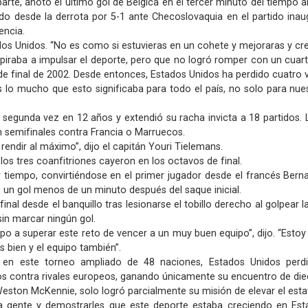
te, anotó el último gol de Bélgica en el tercer minuto del tiempo a
do desde la derrota por 5-1 ante Checoslovaquia en el partido inau
encia.
dos Unidos. “No es como si estuvieras en un cohete y mejoraras y crec
spiraba a impulsar el deporte, pero que no logró romper con un cua
de final de 2002. Desde entonces, Estados Unidos ha perdido cuatro 
o mucho que esto significaba para todo el país, no solo para nuest
r segunda vez en 12 años y extendió su racha invicta a 18 partidos
en semifinales contra Francia o Marruecos.
dir al máximo”, dijo el capitán Youri Tielemans.
os tres coanfitriones cayeron en los octavos de final.
 tiempo, convirtiéndose en el primer jugador desde el francés Berna
un gol menos de un minuto después del saque inicial.
final desde el banquillo tras lesionarse el tobillo derecho al golpear
sin marcar ningún gol.
po a superar este reto de vencer a un muy buen equipo”, dijo. “Est
 bien y el equipo también”.
z en este torneo ampliado de 48 naciones, Estados Unidos perdi
os contra rivales europeos, ganando únicamente su encuentro de diec
ston McKennie, solo logró parcialmente su misión de elevar el estatus
 la gente y demostrarles que este deporte estaba creciendo en Es