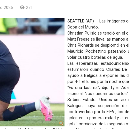
io 2026
271
SEATTLE (AP) — Las imágenes con
Copa del Mundo.
Christian Pulisic se tendió en el 
Matt Freese se lleva las manos a 
Chris Richards se desplomó en el 
Mauricio Pochettino pateando u
volar cuatro botellas de agua.
Las esperanzas estadounidens
esfumaron cuando Charles De K
ayudó a Bélgica a exponer las d
por 4-1 el lunes por la noche que
“Es una lástima”, dijo Tyler A
especial. Nos quedamos cortos”.
Si bien Estados Unidos se vio r
Balogun, cuya suspensión de 
controvertida por la FIFA , los 
goles en la primera mitad y el er
gol al comienzo de la segunda m