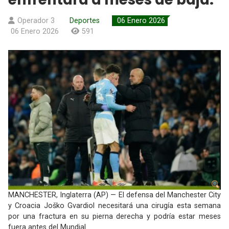
Operador 3
Deportes
06 Enero 2026
06 Enero 2026
591
MANCHESTER, Inglaterra (AP) — El defensa del Manchester City
y Croacia Joško Gvardiol necesitará una cirugía esta semana
por una fractura en su pierna derecha y podría estar meses
fuera antes del Mundial.