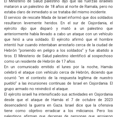
El Ministerio de Salud palestino dijo que las fuerzas israelíes
mataron a un palestino de 18 años al norte de Ramala, pero no
estaba claro de inmediato si se trataba del mismo incidente.
El servicio de rescate Mada de Israel informó que dos soldados
resultaron levemente heridos. En el sur de Cisjordania, el
ejército dijo que disparó y mató a un palestino que
anteriormente había llevado a cabo un ataque con un vehículo
que hirió a una soldado. El ejército afirmó que el hombre
intentó huir cuando intentaban arrestarlo cerca de la ciudad de
Hebrón “poniendo en peligro a los soldados” y fue abatido a
tiros. El Ministerio de Salud palestino identificó al sospechoso
como un residente de Hebrón de 17 años.
En un comunicado emitido el lunes por la noche, Hamás
celebró el ataque con vehículo cerca de Hebrón, diciendo que
ocurrió “en el contexto de la respuesta legítima de nuestro
pueblo” a las incursiones continuas de Israel en Cisjordania. El
grupo armado no reivindicó el ataque.
El ejército israelí ha intensificado sus actividades en Cisjordania
desde que el ataque de Hamás el 7 de octubre de 2023
desencadenó la guerra en Gaza. Israel dice que la ofensiva
tiene como objetivo erradicar a los milicianos. Pero los
palestinos afirman que decenas de personas que arrojaron