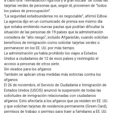
a cabo una “reevaluación rigurosa y a gran escala” de todas las
tarjetas verdes de personas que, según él, provienen de “todos
los países de preocupación”.
“La seguridad estadounidense no es negociable”, afirmó Edlow.
La agencia dijo en un comunicado de prensa ese mismo día
que estaba emitiendo nuevas pautas que podrían dificultar la
situación de las personas de 19 países que la administración
considera de "alto riesgo", incluido Afganistán, cuando solicitan
beneficios de inmigración como solicitar tarjetas verdes o
permanecer en los EE. UU. por más tiempo.
La administración ya había prohibido los viajes a Estados
Unidos a ciudadanos de 12 de esos países y restringido el
acceso a personas de otros siete.
Sin visados ​​para los afganos
También se aplican otras medidas más estrictas contra los
afganos.
El 26 de noviembre, el Servicio de Ciudadanía e Inmigración de
Estados Unidos (USCIS) anunció la suspensión de todas las
solicitudes de inmigración relacionadas con ciudadanos
afganos. Esto afectaría a los afganos que ya residen en EE. UU.
y que solicitan tarjetas de residencia permanente (Green Card),
permisos de trabajo o permiso para traer a familiares a EE. UU.